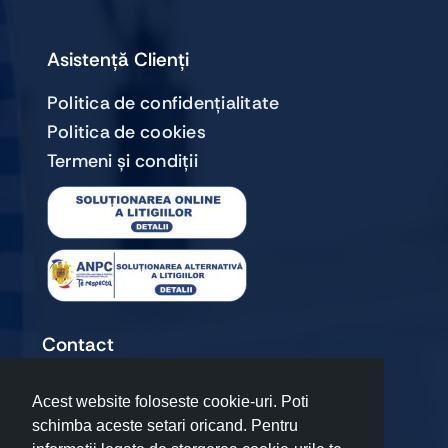
Asistență Clienți
Politica de confidențialitate
Politica de cookies
Termeni și condiții
Contact
+40720 067 909
Acest website foloseste cookie-uri. Poti
premiumteam17@gmail.com
schimba aceste setari oricand. Pentru