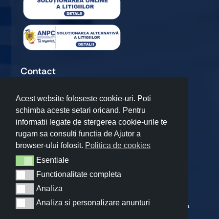
Contact
+40720 067 909
Acest website foloseste cookie-uri. Poti
premiumteam17@gmail.com
schimba aceste setari oricand. Pentru
Șoseaua Odăii 50, Otopeni, Ilfov
informatii legate de stergerea cookie-urile te
rugam sa consulti functia de Ajutor a
browser-ului folosit.
Politica de cookies
Esentiale
Esentiale
Functionalitate completa
Functionalitate completa
Analiza
Analiza
Analiza si personalizare anunturi
Analiza si personalizare anunturi
© 2026 Premium Team • Toate drepturile rezervate.
Developed with
by
Happy Advertising