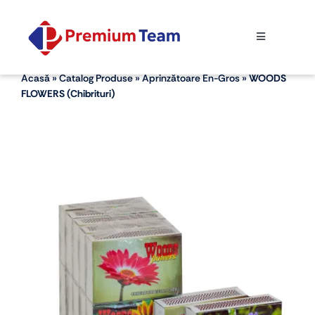
Skip
to
Toggle
content
Navigation
ACASĂ
Acasă
»
Catalog Produse
»
Aprinzătoare En-Gros
»
WOODS
FLOWERS (chibrituri)
DESPRE NOI
CATALOG PRODUSE
CONTACT