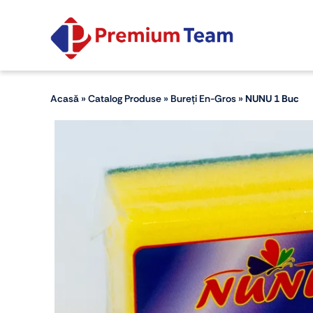
Skip
to
content
Acasă
»
Catalog Produse
»
Bureți En-Gros
»
NUNU 1 Buc