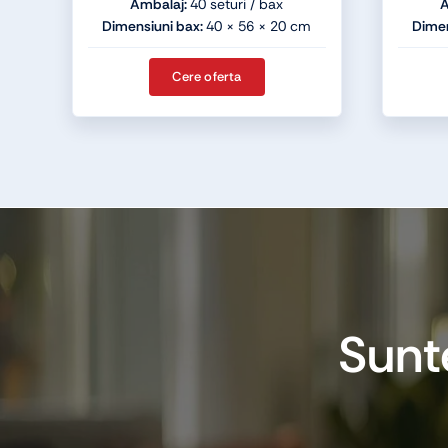
Ambalaj:
40 seturi / bax
A
Dimensiuni bax:
40 × 56 × 20 cm
Dimen
Cere oferta
Sunt