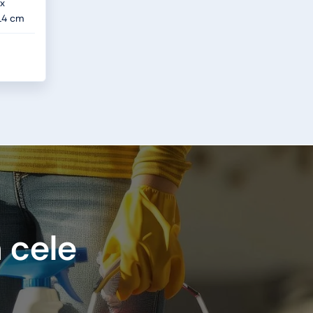
ax
 14 cm
 cele