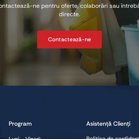
ontactează-ne pentru oferte, colaborări sau întrebă
directe.
Contactează-ne
Program
Asistență Clienți
Politica de confidenț