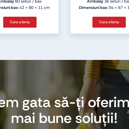
mbalaj:
60 seturi / bax
Ambalaj:
36 seturi / b
siuni bax:
42 × 60 × 11 cm
Dimensiuni bax:
54 × 67 ×
Cere oferta
Cere oferta
em gata să-ți oferim
mai bune soluții!