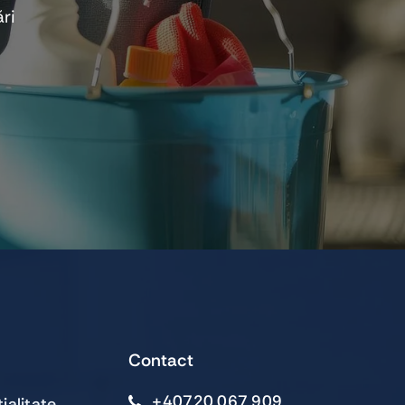
ri
Contact
+40720 067 909
ialitate