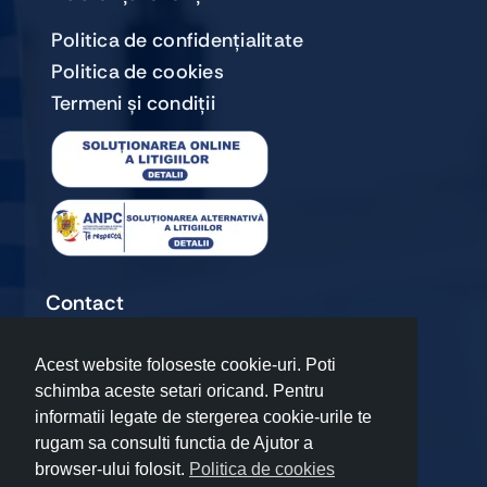
Politica de confidențialitate
Politica de cookies
Termeni și condiții
Contact
+40720 067 909
Acest website foloseste cookie-uri. Poti
premiumteam17@gmail.com
schimba aceste setari oricand. Pentru
Șoseaua Odăii 50, Otopeni, Ilfov
informatii legate de stergerea cookie-urile te
rugam sa consulti functia de Ajutor a
browser-ului folosit.
Politica de cookies