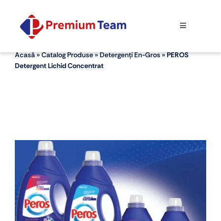
Skip
to
Toggle
content
Navigation
ACASĂ
Acasă
»
Catalog Produse
»
Detergenți En-Gros
»
PEROS
Detergent Lichid Concentrat
DESPRE NOI
CATALOG PRODUSE
CONTACT