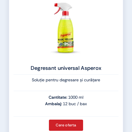
Degresant universal Asperox
Soluție pentru degresare și curățare
Cantitate:
1000 ml
Ambalaj:
12 buc / bax
Cere oferta