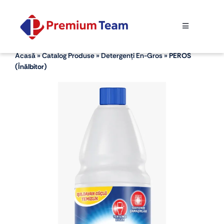
Skip
to
Toggle
content
Navigation
ACASĂ
Acasă
»
Catalog Produse
»
Detergenți En-Gros
»
PEROS
(înălbitor)
DESPRE NOI
CATALOG PRODUSE
CONTACT