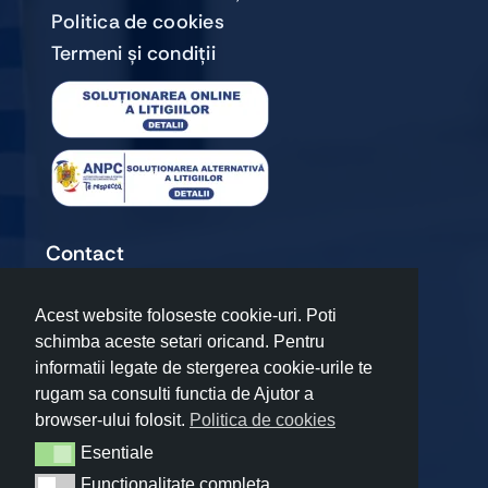
Politica de cookies
Termeni și condiții
Contact
+40720 067 909
Acest website foloseste cookie-uri. Poti
premiumteam17@gmail.com
schimba aceste setari oricand. Pentru
Șoseaua Odăii 50, Otopeni, Ilfov
informatii legate de stergerea cookie-urile te
rugam sa consulti functia de Ajutor a
browser-ului folosit.
Politica de cookies
Esentiale
Esentiale
Functionalitate completa
Functionalitate completa